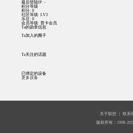
最后登陆IP:
-
积分等级
积分:
0
社区等级:
LV3
乐豆:
0
会员等级:
普卡会员
Ta的勋章信息
Ta加入的圈子
Ta关注的话题
已绑定的设备
更多设备
关于联想
|
联系
版权所有：1998-20