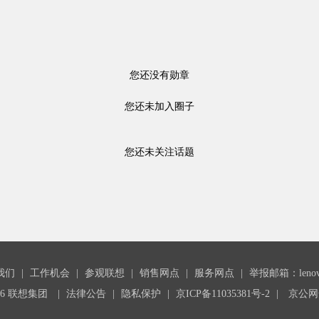
您还没有勋章
您还未加入圈子
您还未关注话题
我们
|
工作机会
|
参观联想
|
销售网点
|
服务网点
|
举报邮箱：lenovoc
26 联想集团
|
法律公告
|
隐私保护
|
京ICP备11035381号-2
|
京公网安