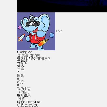
LV3
ClarityChe
加关注
发消息
确认取消关注该用户？
再想想
确认
主题
2
回复
0
积分
0
Ta的主页
Ta的帖子
账号信息
设置
昵称:
ClarityChe
UID:
25372835