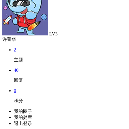
LV3
许菁华
2
主题
40
回复
0
积分
我的圈子
我的勋章
退出登录