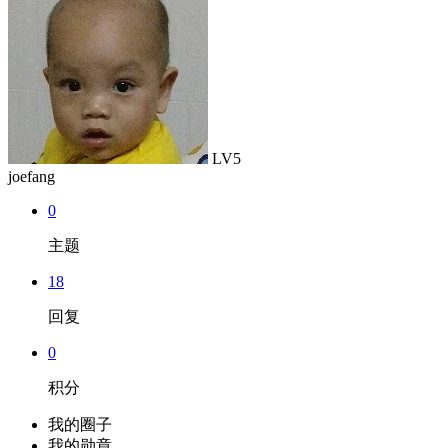
LV5
joefang
0
主题
18
回复
0
积分
我的圈子
我的勋章