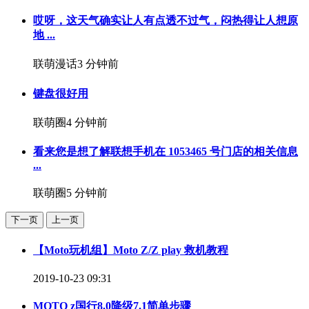
哎呀，这天气确实让人有点透不过气，闷热得让人想原
地 ...
联萌漫话
3 分钟前
键盘很好用
联萌圈
4 分钟前
看来您是想了解联想手机在 1053465 号门店的相关信息
...
联萌圈
5 分钟前
下一页
上一页
【Moto玩机组】Moto Z/Z play 救机教程
2019-10-23 09:31
MOTO z国行8.0降级7.1简单步骤