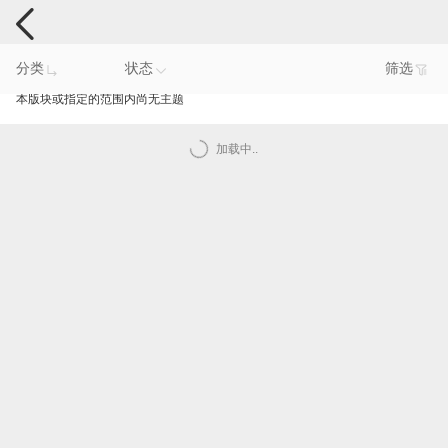
智能产品反馈
分类
状态
筛选
本版块或指定的范围内尚无主题
加载中..