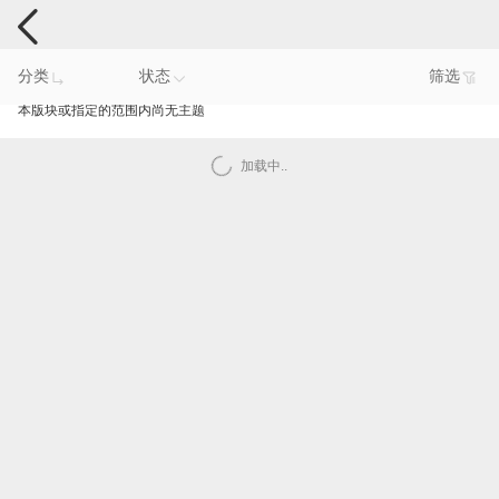
智能产品反馈
分类
状态
筛选
本版块或指定的范围内尚无主题
加载中..