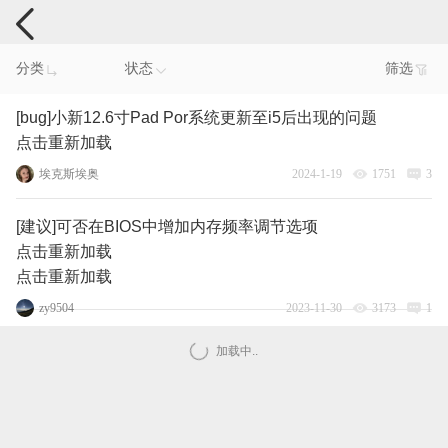
电脑反馈
分类
状态
筛选
[bug]小新12.6寸Pad Por系统更新至i5后出现的问题
点击重新加载
埃克斯埃奥
2024-1-19
1751
3
[建议]可否在BIOS中增加内存频率调节选项
点击重新加载
点击重新加载
zy9504
2023-11-30
3173
1
加载中..