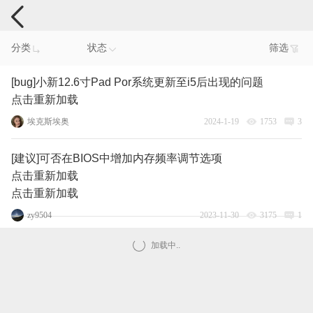
电脑反馈
分类
状态
筛选
[bug]小新12.6寸Pad Por系统更新至i5后出现的问题
点击重新加载
埃克斯埃奥
2024-1-19
1753
3
[建议]可否在BIOS中增加内存频率调节选项
点击重新加载
点击重新加载
zy9504
2023-11-30
3175
1
加载中..