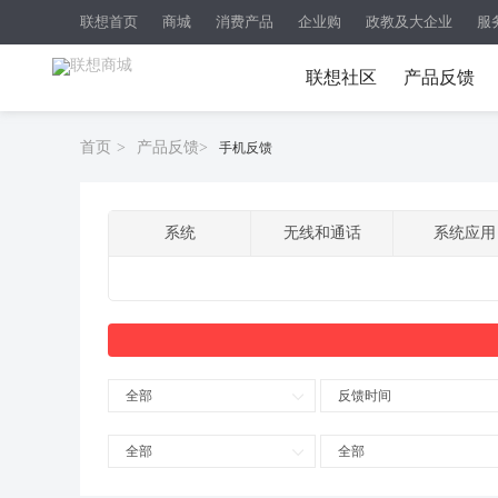
联想首页
商城
消费产品
企业购
政教及大企业
服
联想社区
产品反馈
首页
>
产品反馈
>
手机反馈
系统
无线和通话
系统应用
全部
反馈时间
全部
全部