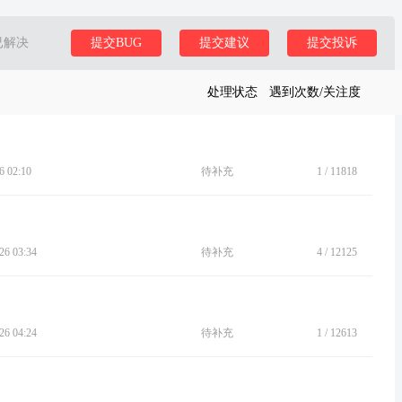
已解决
提交BUG
提交建议
提交投诉
处理状态
遇到次数/关注度
 02:10
待补充
1
/
11818
6 03:34
待补充
4
/
12125
6 04:24
待补充
1
/
12613