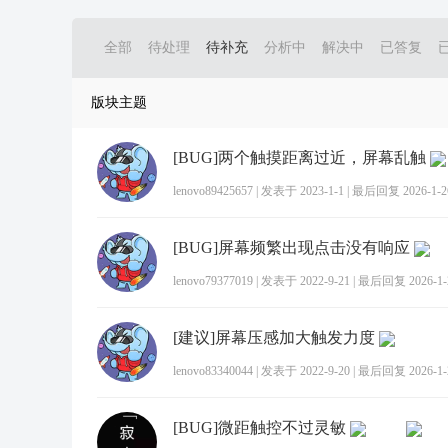
全部
待处理
待补充
分析中
解决中
已答复
版块主题
[BUG]两个触摸距离过近，屏幕乱触
lenovo89425657
|
发表于 2023-1-1
|
最后回复 2026-1-26
[BUG]屏幕频繁出现点击没有响应
lenovo79377019
|
发表于 2022-9-21
|
最后回复 2026-1-2
[建议]屏幕压感加大触发力度
lenovo83340044
|
发表于 2022-9-20
|
最后回复 2026-1-2
[BUG]微距触控不过灵敏