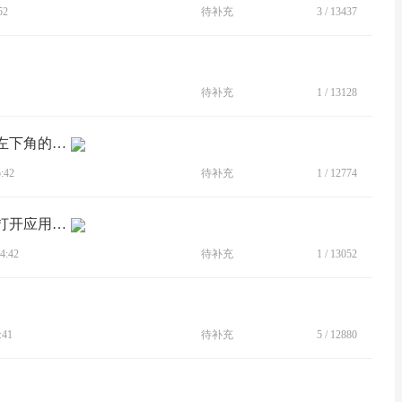
52
待补充
3
/
13437
待补充
1
/
13128
[BUG]两个全部清除应用最左侧的ok，左下角的按了没反应
:42
待补充
1
/
12774
[BUG]有时候按返回键，会出现显示已打开应用列表的界面
4:42
待补充
1
/
13052
:41
待补充
5
/
12880