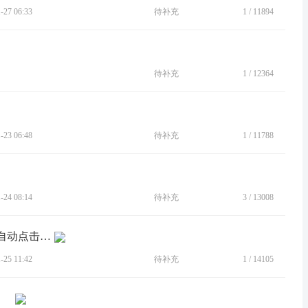
27 06:33
待补充
1
/
11894
待补充
1
/
12364
23 06:48
待补充
1
/
11788
24 08:14
待补充
3
/
13008
[BUG]手机不触摸屏幕，但他一段时间自动点击某个部位，无限循环
25 11:42
待补充
1
/
14105