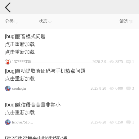
手机反馈
分类
状态
筛选
[bug]丽音模式问题
点击重新加载
点击重新加载
137****3360_8
2026-2-9
3875
1
[bug]自动提取验证码与手机热点问题
点击重新加载
caodaiqin
2025-8-20
6400
3
[bug]微信语音音量非常小
点击重新加载
lenovo75150856
2025-6-28
6250
1
[建议]建议把来电防遮挡取消