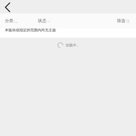
手机反馈
分类
状态
筛选
本版块或指定的范围内尚无主题
加载中..