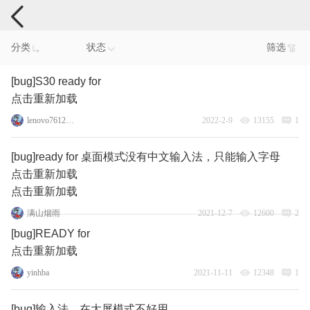
手机反馈
分类
状态
筛选
[bug]S30 ready for
点击重新加载
lenovo76129531
2022-2-9
13155
1
[bug]ready for 桌面模式没有中文输入法，只能输入字母
点击重新加载
点击重新加载
满山烟雨
2021-12-7
12600
2
[bug]READY for
点击重新加载
yinhba
2021-11-11
12348
1
[bug]输入法，在大屏模式不好用