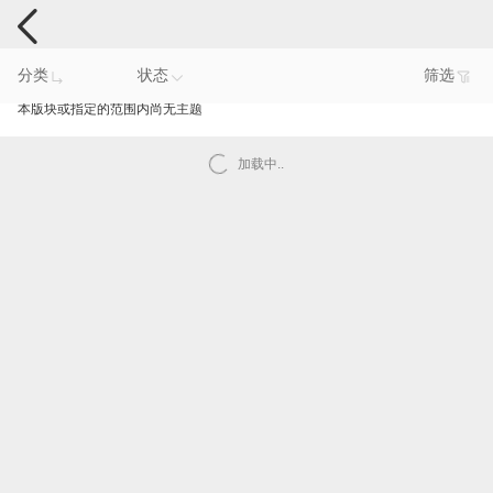
手机反馈
分类
状态
筛选
本版块或指定的范围内尚无主题
加载中..