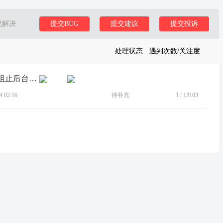
已解决
提交BUG
提交建议
提交投诉
处理状态
遇到次数/关注度
[BUG]应用多开的微信老不能单独设置阻止后台运行
 02:16
待补充
1
/
13103