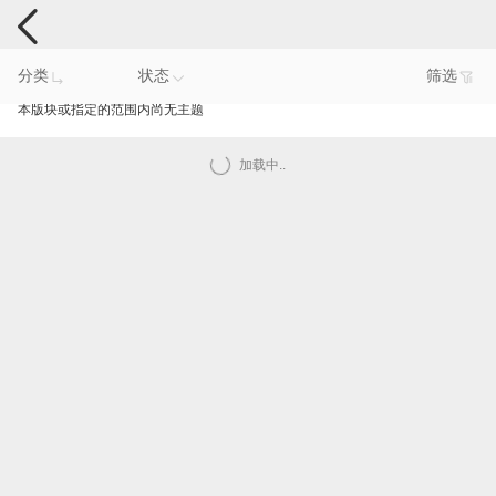
手机反馈
分类
状态
筛选
本版块或指定的范围内尚无主题
加载中..