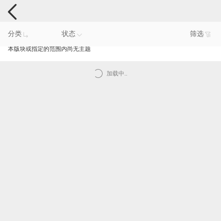
手机反馈
分类
状态
筛选
本版块或指定的范围内尚无主题
加载中..