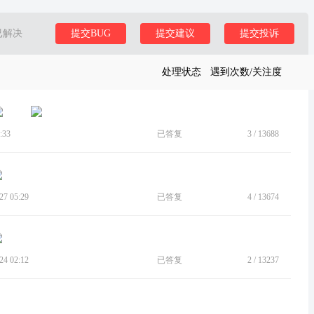
已解决
提交BUG
提交建议
提交投诉
处理状态
遇到次数/关注度
:33
已答复
3
/
13688
7 05:29
已答复
4
/
13674
4 02:12
已答复
2
/
13237