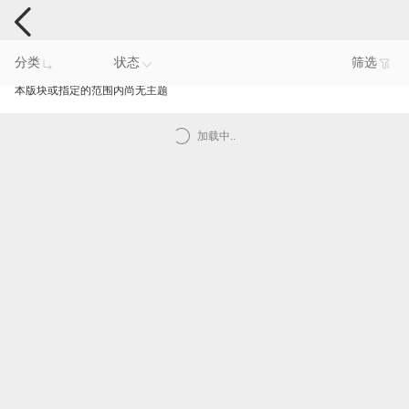
手机反馈
分类
状态
筛选
本版块或指定的范围内尚无主题
加载中..