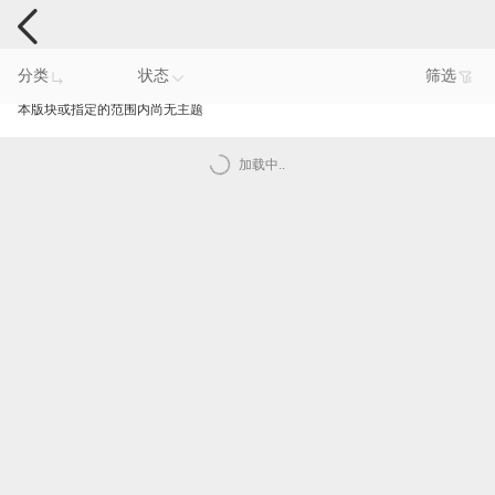
手机反馈
分类
状态
筛选
本版块或指定的范围内尚无主题
加载中..