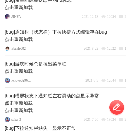
[bug]希望能隐藏状态栏的hd标志
点击重新加载
JINFA
2021-12-13
12054
2
[bug]通知栏（状态栏）下拉快捷方式编辑存在bug
点击重新加载
Bernie002
2021-8-22
12522
1
[bug]游戏时候总是拉出菜单栏
点击重新加载
lenovo62966620
2021-8-3
12644
1
[bug]横屏状态下通知栏左右滑动的点显示异常
点击重新加载
点击重新加载
saka_3
2021-7-20
13024
2
[bug]下拉通知栏缺失，显示不正常