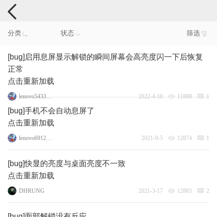
手机反馈
分类
状态
筛选
[bug]启用息屏显示解锁的瞬间屏幕会高亮度闪一下后恢复
正常
点击重新加载
lenovo54330251
2022-4-10
11889
1
[bug]手机不会自动息屏了
点击重新加载
lenovo69129963
2021-9-5
12874
1
[bug]快显的亮度与桌面亮度不一致
点击重新加载
DHRUNG
2021-3-17
12883
2
[bug]面部解锁没有反应