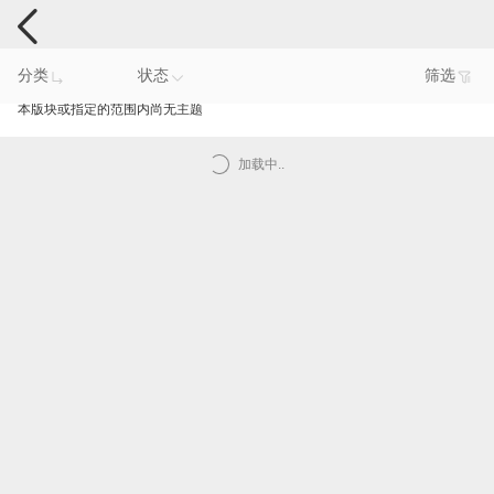
手机反馈
分类
状态
筛选
本版块或指定的范围内尚无主题
加载中..