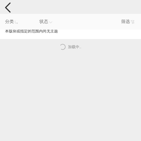
手机反馈
分类
状态
筛选
本版块或指定的范围内尚无主题
加载中..