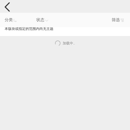
手机反馈
分类
状态
筛选
本版块或指定的范围内尚无主题
加载中..