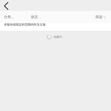
手机反馈
分类
状态
筛选
本版块或指定的范围内尚无主题
加载中..