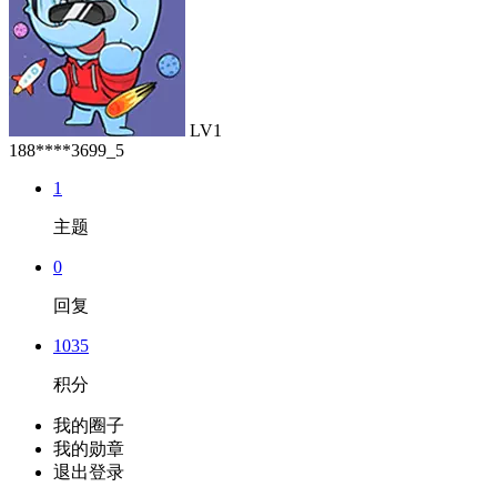
LV1
188****3699_5
1
主题
0
回复
1035
积分
我的圈子
我的勋章
退出登录