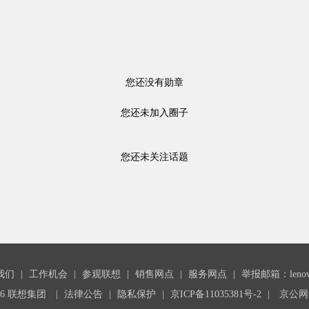
您还没有勋章
您还未加入圈子
您还未关注话题
我们
|
工作机会
|
参观联想
|
销售网点
|
服务网点
|
举报邮箱：lenovoc
26 联想集团
|
法律公告
|
隐私保护
|
京ICP备11035381号-2
|
京公网安