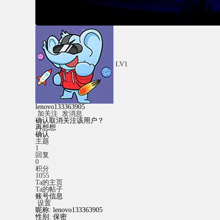
LV1
lenovo133363905
加关注
发消息
确认取消关注该用户？
再想想
确认
主题
1
回复
0
积分
1055
Ta的主页
Ta的帖子
账号信息
设置
昵称:
lenovo133363905
性别:
保密