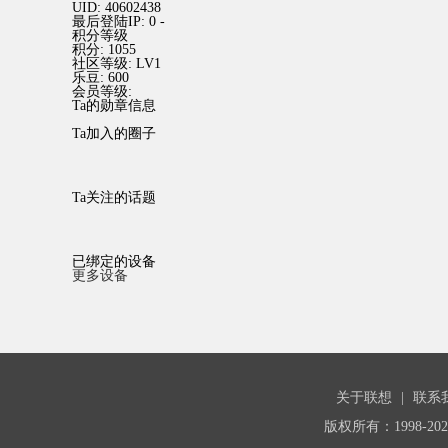
UID:
40602438
最后登陆IP:
0 -
积分等级
积分:
1055
社区等级:
LV1
乐豆:
600
会员等级:
Ta的勋章信息
Ta加入的圈子
Ta关注的话题
已绑定的设备
更多设备
关于联想
|
联系
版权所有：1998-20