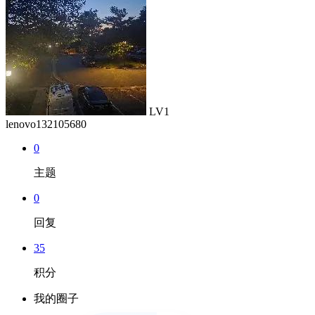
LV1
lenovo132105680
0
主题
0
回复
35
积分
我的圈子