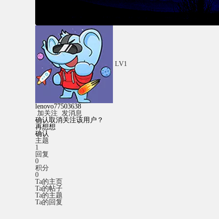
LV1
lenovo77503638
加关注
发消息
确认取消关注该用户？
再想想
确认
主题
1
回复
0
积分
0
Ta的主页
Ta的帖子
Ta的主题
Ta的回复