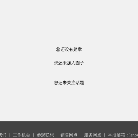
您还没有勋章
您还未加入圈子
您还未关注话题
我们
|
工作机会
|
参观联想
|
销售网点
|
服务网点
|
举报邮箱：lenovoc