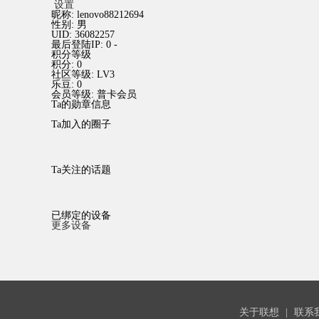
设置
昵称:
lenovo88212694
性别:
男
UID:
36082257
最后登陆IP:
0 -
积分等级
积分:
0
社区等级:
LV3
乐豆:
0
会员等级:
普卡会员
Ta的勋章信息
Ta加入的圈子
Ta关注的话题
已绑定的设备
更多设备
关于联想
|
联系