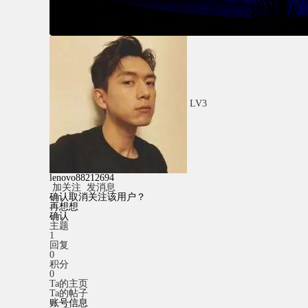
LV3
lenovo88212694
加关注
发消息
确认取消关注该用户？
再想想
确认
主题
1
回复
0
积分
0
Ta的主页
Ta的帖子
账号信息