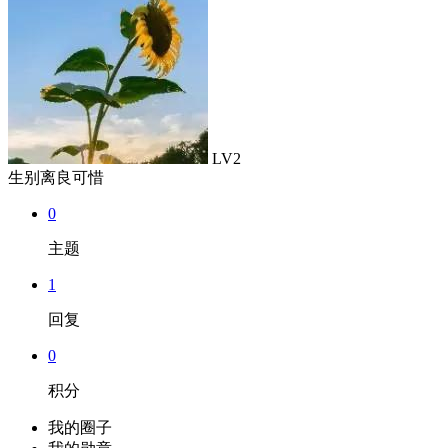
LV2
生别离良可惜
0
主题
1
回复
0
积分
我的圈子