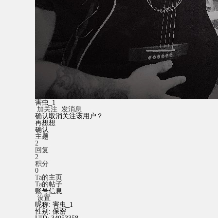
害虫_1
加关注
发消息
确认取消关注该用户？
再想想
确认
主题
2
回复
2
积分
0
Ta的主页
Ta的帖子
账号信息
设置
昵称:
害虫_1
性别:
保密