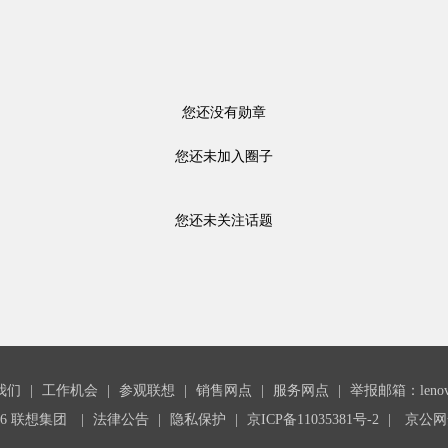
您还没有勋章
您还未加入圈子
您还未关注话题
我们
|
工作机会
|
参观联想
|
销售网点
|
服务网点
|
举报邮箱：lenovoc
26 联想集团
|
法律公告
|
隐私保护
|
京ICP备11035381号-2
|
京公网安