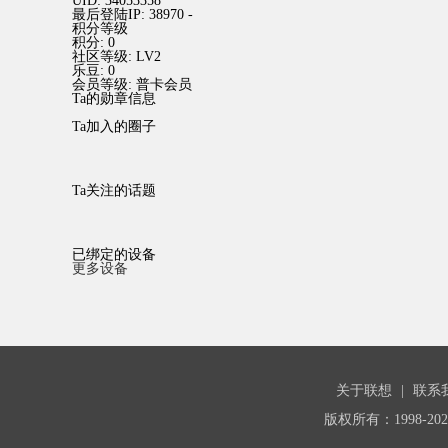
UID:
34053358
最后登陆IP:
38970 -
积分等级
积分:
0
社区等级:
LV2
乐豆:
0
会员等级:
普卡会员
Ta的勋章信息
Ta加入的圈子
Ta关注的话题
已绑定的设备
更多设备
关于联想
|
联系
版权所有：1998-20