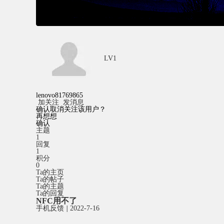
LV1
lenovo81769865
加关注
发消息
确认取消关注该用户？
再想想
确认
主题
1
回复
1
积分
0
Ta的主页
Ta的帖子
Ta的主题
Ta的回复
NFC用不了
手机反馈
|
2022-7-16