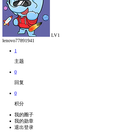
LV1
lenovo77891941
1
主题
0
回复
0
积分
我的圈子
我的勋章
退出登录