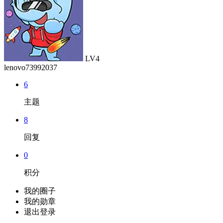
LV4
lenovo73992037
6
主题
8
回复
0
积分
我的圈子
我的勋章
退出登录