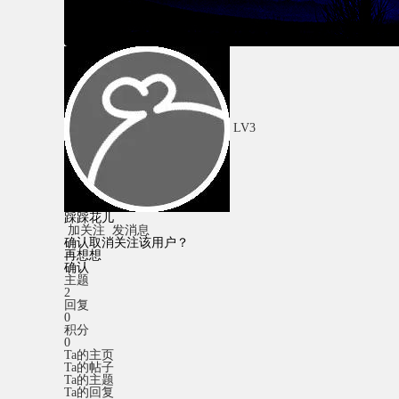
LV3
踩踩花儿
加关注
发消息
确认取消关注该用户？
再想想
确认
主题
2
回复
0
积分
0
Ta的主页
Ta的帖子
Ta的主题
Ta的回复