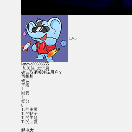
LV3
lenovo69603655
加关注
发消息
确认取消关注该用户？
再想想
确认
主题
1
回复
1
积分
0
Ta的主页
Ta的帖子
Ta的主题
Ta的回复
耗电大