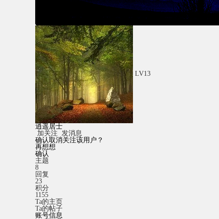
LV13
逍遥居士
加关注
发消息
确认取消关注该用户？
再想想
确认
主题
8
回复
23
积分
1155
Ta的主页
Ta的帖子
账号信息