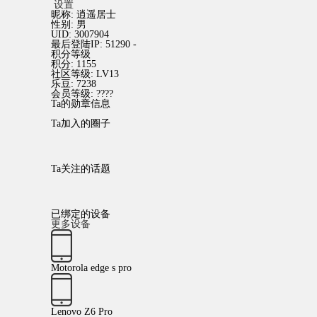
设置
昵称:
逍遥居士
性别:
男
UID:
3007904
最后登陆IP:
51290 -
积分等级
积分:
1155
社区等级:
LV13
乐豆:
7238
会员等级:
????
Ta的勋章信息
Ta加入的圈子
Ta关注的话题
已绑定的设备
更多设备
Motorola edge s pro
Lenovo Z6 Pro