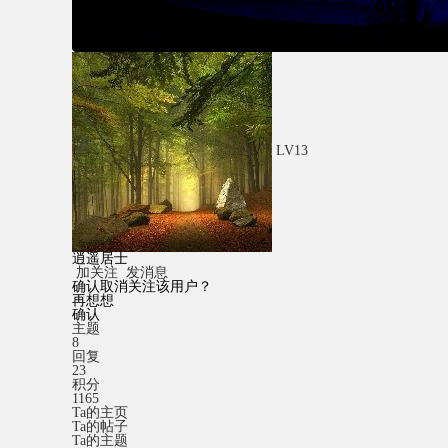
LV13
逍遥居士
加关注
发消息
确认取消关注该用户？
再想想
确认
主题
8
回复
23
积分
1165
Ta的主页
Ta的帖子
Ta的主题