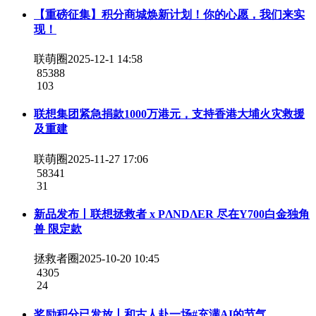
【重磅征集】积分商城焕新计划！你的心愿，我们来实
现！
联萌圈
2025-12-1 14:58
85388
103
联想集团紧急捐款1000万港元，支持香港大埔火灾救援
及重建
联萌圈
2025-11-27 17:06
58341
31
新品发布丨联想拯救者 x PΛNDΛER 尽在Y700白金独角
兽 限定款
拯救者圈
2025-10-20 10:45
4305
24
奖励积分已发放丨和古人赴一场#充满AI的节气