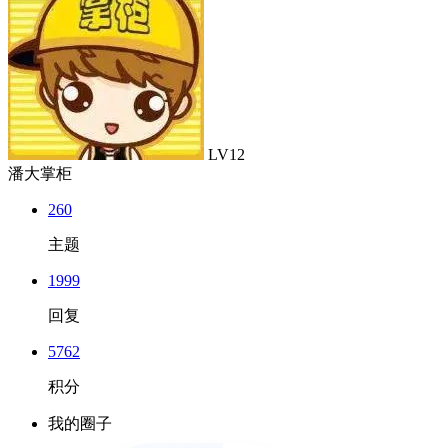
LV12
潘大掌柜
260
主题
1999
回复
5762
积分
我的圈子