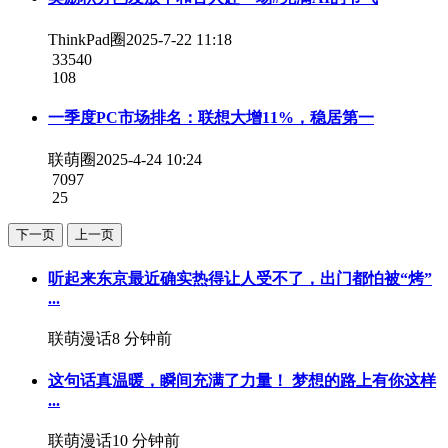
ThinkPad圈
2025-7-22 11:18
33540
108
一季度PC市场排名：联想大增11%，稳居第一
联萌圈
2025-4-24 10:24
7097
25
下一页
上一页
听起来东京最近确实热得让人受不了，出门都怕被“烤”
...
联萌漫话
8 分钟前
这句话真温暖，瞬间充满了力量！ 梦想的路上有你这样
...
联萌漫话
10 分钟前