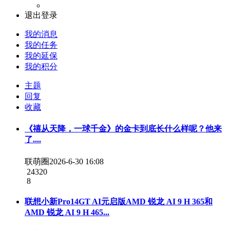
退出登录
我的消息
我的任务
我的延保
我的积分
主题
回复
收藏
《禧从天降，一球千金》的金卡到底长什么样呢？他来
了....
联萌圈
2026-6-30 16:08
24320
8
联想小新Pro14GT AI元启版AMD 锐龙 AI 9 H 365和
AMD 锐龙 AI 9 H 465...