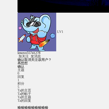
LV1
lenovo55741278
加关注
发消息
确认取消关注该用户？
再想想
确认
主题
0
回复
1
积分
5
Ta的主页
Ta的帖子
Ta的主题
Ta的回复
哈哈哈哈哈哈哈哈哈