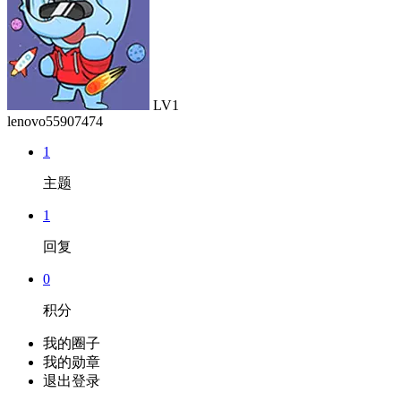
LV1
lenovo55907474
1
主题
1
回复
0
积分
我的圈子
我的勋章
退出登录