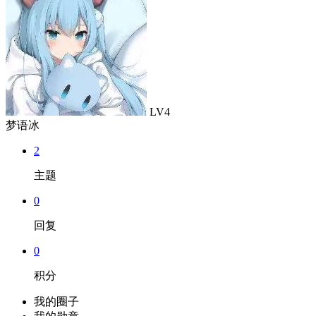
LV4
梦语冰
2
主题
0
回复
0
积分
我的圈子