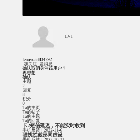
LV1
lenovo53834792
加关注
发消息
确认取消关注该用户？
再想想
确认
主题
2
回复
8
积分
0
Ta的主页
Ta的帖子
Ta的主题
Ta的回复
卡2短信延迟，不能实时收到
手机反馈
|
2022-11-6
骚扰拦截形同虚设
手机反馈
|
2022-10-31