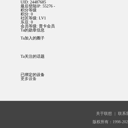
UID:
24487685
最后登陆IP:
55276 -
积分等级
积分:
0
社区等级:
LV1
乐豆:
0
会员等级:
普卡会员
Ta的勋章信息
Ta加入的圈子
Ta关注的话题
已绑定的设备
更多设备
关于联想
|
联系
版权所有：1998-20