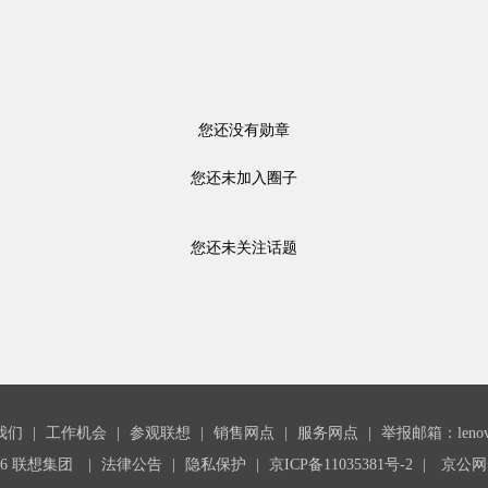
您还没有勋章
您还未加入圈子
您还未关注话题
我们
|
工作机会
|
参观联想
|
销售网点
|
服务网点
|
举报邮箱：lenovoc
26 联想集团
|
法律公告
|
隐私保护
|
京ICP备11035381号-2
|
京公网安