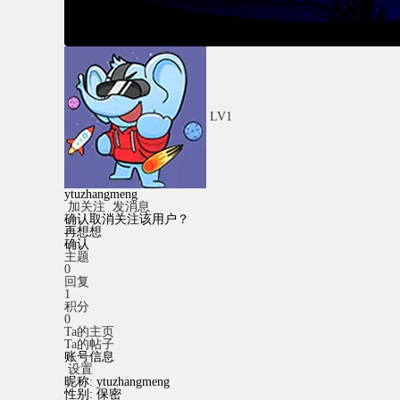
LV1
ytuzhangmeng
加关注
发消息
确认取消关注该用户？
再想想
确认
主题
0
回复
1
积分
0
Ta的主页
Ta的帖子
账号信息
设置
昵称:
ytuzhangmeng
性别:
保密