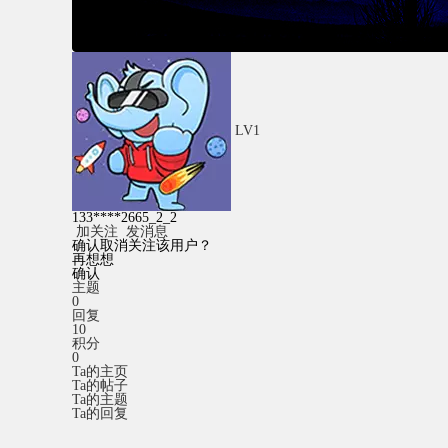
LV1
133****2665_2_2
加关注
发消息
确认取消关注该用户？
再想想
确认
主题
0
回复
10
积分
0
Ta的主页
Ta的帖子
Ta的主题
Ta的回复