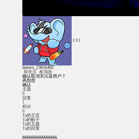
LV1
lenovo_23016492
加关注
发消息
确认取消关注该用户？
再想想
确认
主题
0
回复
1
积分
0
Ta的主页
Ta的帖子
Ta的主题
Ta的回复
6666666666666666