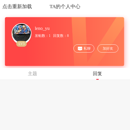
点击重新加载
TA的个人中心
leno_yu
发帖数：1 回复数：8
LV5
私聊
加好友
主题
回复