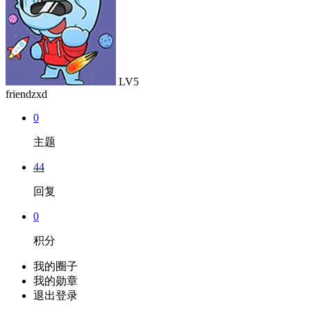
LV5
friendzxd
0
主题
44
回复
0
积分
我的圈子
我的勋章
退出登录