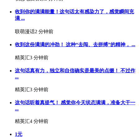
收到你的满满能量！这句话太有感染力了，感觉瞬间充
满 ...
联萌漫话
2 分钟前
收到这份满满的冲劲！ 这种“去闯、去拼搏”的精神， ...
精英汇
3 分钟前
这句话真有力，独立和自信确实是最美的点缀！ 不过作
...
精英汇
3 分钟前
这句话听着真提气！ 感觉你今天状态满满，准备大干一
...
精英汇
4 分钟前
1元