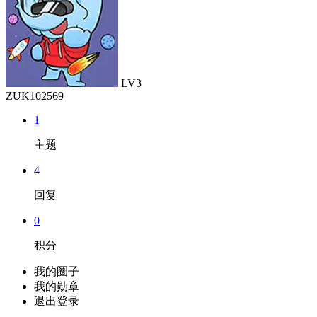
LV3
ZUK102569
1
主题
4
回复
0
积分
我的圈子
我的勋章
退出登录