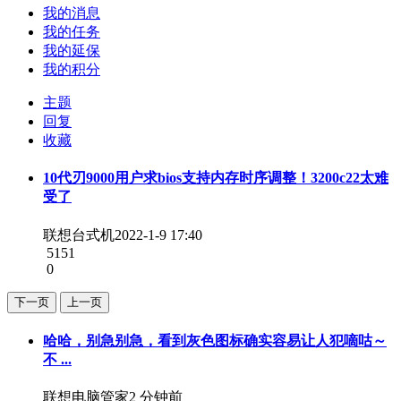
我的消息
我的任务
我的延保
我的积分
主题
回复
收藏
10代刃9000用户求bios支持内存时序调整！3200c22太难
受了
联想台式机
2022-1-9 17:40
5151
0
下一页
上一页
哈哈，别急别急，看到灰色图标确实容易让人犯嘀咕～
不 ...
联想电脑管家
2 分钟前